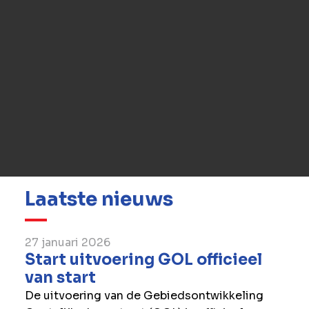
Heeft u vragen voor ons?
We beantwoorden ze graag. Neem contact op
met ons.
Contact
Laatste nieuws
27 januari 2026
Start uitvoering GOL officieel
van start
De uitvoering van de Gebiedsontwikkeling