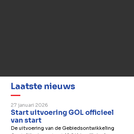
Heeft u vragen voor ons?
We beantwoorden ze graag. Neem contact op
met ons.
Contact
Laatste nieuws
27 januari 2026
Start uitvoering GOL officieel
van start
De uitvoering van de Gebiedsontwikkeling