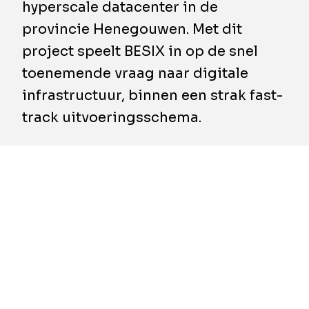
hyperscale datacenter in de
provincie Henegouwen. Met dit
project speelt BESIX in op de snel
toenemende vraag naar digitale
infrastructuur, binnen een strak fast-
track uitvoeringsschema.
De nieuwe faciliteit bestaat uit een gebouw
van meerdere verdiepingen met verschillende
essentiële functionele zones, aangevuld met
uitgebreide buiteninfrastructuur zoals
draagstructuren en ondergrondse
nutsvoorzieningen. Die combinatie zorgt voor