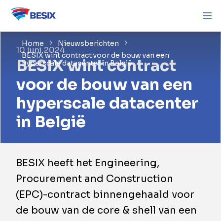
Home
Nieuwsberichten
10 juni 2024
BESIX wint contract voor de bouw van een
BESIX wint contract
hyperscale datacenter in België
voor de bouw van een
hyperscale datacenter
in België
BESIX heeft het Engineering,
Procurement and Construction
(EPC)-contract binnengehaald voor
de bouw van de core & shell van een