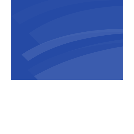
Mark Beyst
Algemeen directeur
,
BESIX
België-Luxemburg
Met dit project bevestigt BESIX niet alleen
haar vermogen om complexe
infrastructuurprojecten in een hoog tempo te