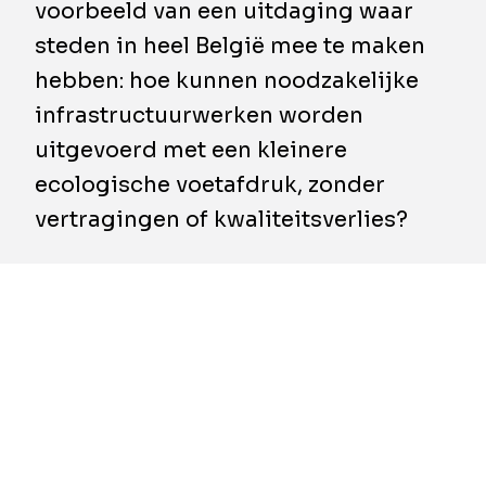
voorbeeld van een uitdaging waar
steden in heel België mee te maken
hebben: hoe kunnen noodzakelijke
infrastructuurwerken worden
uitgevoerd met een kleinere
ecologische voetafdruk, zonder
vertragingen of kwaliteitsverlies?
​In januari 2025 vertrouwden Aquafin en de
gemeente Hamme de heraanleg van de
Strijderslaan toe aan BESIX Infra. De opdracht