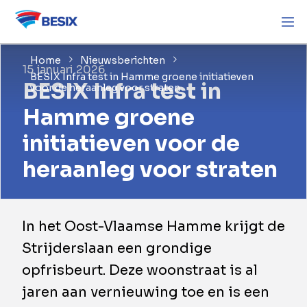
Home
Nieuwsberichten
15 januari 2026
BESIX Infra test in Hamme groene initiatieven
BESIX Infra test in
voor de heraanleg voor straten
Hamme groene
initiatieven voor de
heraanleg voor straten
​In het Oost-Vlaamse Hamme krijgt de
Strijderslaan een grondige
opfrisbeurt. Deze woonstraat is al
jaren aan vernieuwing toe en is een