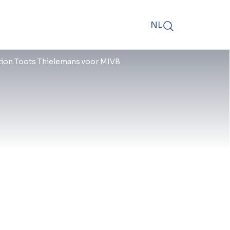
NL
ation Toots Thielemans voor MIVB
t metrostation Toots Thielemans in,
tere fase de uitbreiding en
onnier.