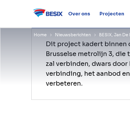
Thielemans
Over ons
Projecten
Home
Nieuwsberichten
BESIX, Jan De 
Dit project kadert binnen
Brusselse metrolijn 3, die
zal verbinden, dwars door 
verbinding, het aanbod en
verbeteren.