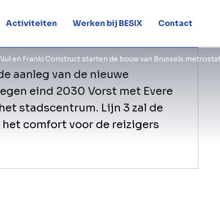
 voor MIVB
Activiteiten
Werken bij BESIX
Contact
Nul en Franki Construct starten de bouw van Brussels metrost
 de aanleg van de nieuwe
 tegen eind 2030 Vorst met Evere
het stadscentrum. Lijn 3 zal de
 het comfort voor de reizigers
In dit contract zit de bouw van he
twee tunnelelementen en in een la
renovatie van het tramstation Lem