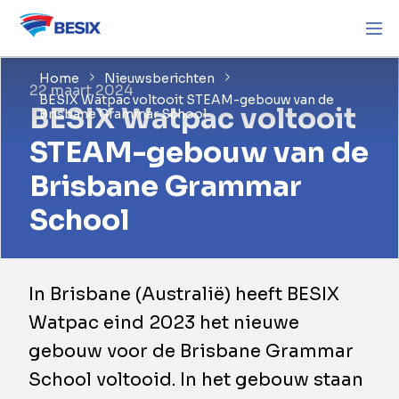
Home
Nieuwsberichten
22 maart 2024
BESIX Watpac voltooit STEAM-gebouw van de
BESIX Watpac voltooit
Brisbane Grammar School
STEAM-gebouw van de
Brisbane Grammar
School
In Brisbane (Australië) heeft BESIX
Watpac eind 2023 het nieuwe
gebouw voor de Brisbane Grammar
School voltooid. In het gebouw staan