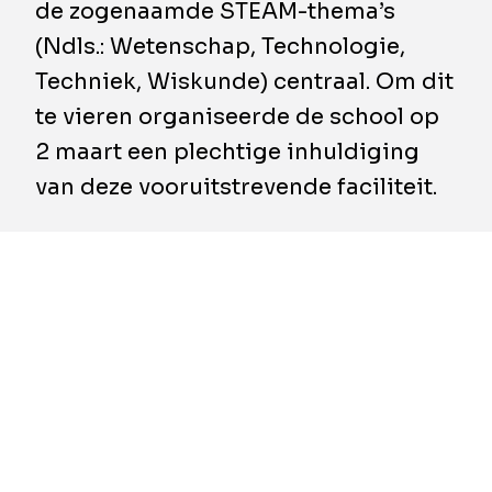
de zogenaamde STEAM-thema’s
(Ndls.: Wetenschap, Technologie,
Techniek, Wiskunde) centraal. Om dit
te vieren organiseerde de school op
2 maart een plechtige inhuldiging
van deze vooruitstrevende faciliteit.
Het STEAM-gebouw werd gebouwd door
BESIX Watpac en werd eind 2023 opgeleverd,
net op tijd voor de start van het schooljaar
2024. Het gebouw is ontworpen om
creativiteit en samenwerking tussen
verschillende disciplines te stimuleren en
heeft als doel studenten vaardigheden bij te