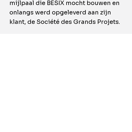
mijlpaal die BESIX mocht bouwen en
onlangs werd opgeleverd aan zijn
klant, de Société des Grands Projets.
Het station Saint-Denis Pleyel werd
ontworpen door Kengo Kuma & Associates.
Het is een belangrijk knooppunt in het Grand
Paris Express-netwerk, met ultramoderne
faciliteiten en een verbluffend architecturaal
ontwerp. Dankzij zijn strategische locatie zal
dit station als een vitaal vervoersknooppunt
dienen dat atleten en toeschouwers met de
Olympische locaties verbindt, waaronder het