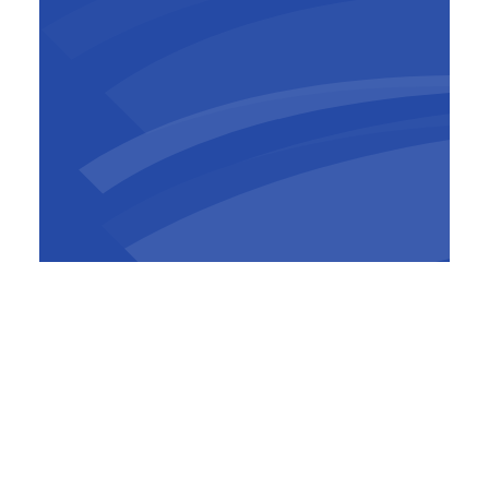
Pierre Sironval
CEO
,
BESIX Group
BESIX is een toonaangevende Belgische
groep die is gevestigd in Brussel en actief is
in 25 landen en op 5 continenten in bouw,
vastgoedontwikkeling en concessies. Het is
actief sinds 1909 en tot zijn iconische
verwezenlijkingen behoort de Burj Khalifa in