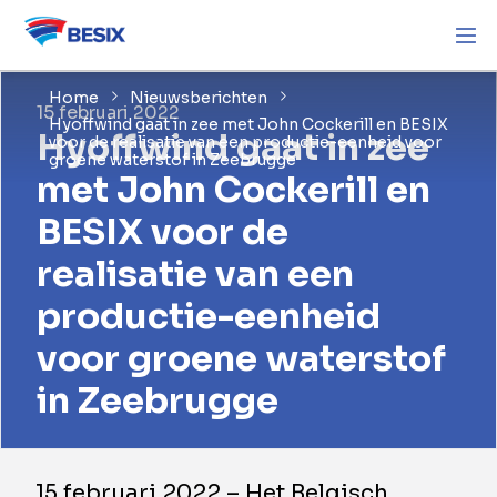
Home
Nieuwsberichten
15 februari 2022
Hyoffwind gaat in zee met John Cockerill en BESIX
Hyoffwind gaat in zee
voor de realisatie van een productie-eenheid voor
groene waterstof in Zeebrugge
met John Cockerill en
BESIX voor de
realisatie van een
productie-eenheid
voor groene waterstof
in Zeebrugge
15 februari 2022 – Het Belgisch