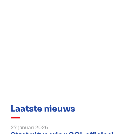
Dubai, de hoogste toren ter wereld. Dankzij
het ingenieursdepartement van de groep kan
BESIX complexe en unieke projecten
uitvoeren, meer bepaald op vlak van
technische en duurzame aspecten.
De dochteronderneming BESIX Environment
is gespecialiseerd in elektromechanica en het
ontwerp, de techniek, de uitvoering, de
exploitatie en het onderhoud van
geavanceerde milieu-installaties, waaronder
waterbehandeling en -hergebruik,
afvalverwerking en duurzame energie.
Laatste nieuws
27 januari 2026