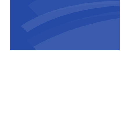
Virya Energy |
Vedran Horvat, +32 (0)471
63 82 01;
Vedran.Horvat@virya-
energy.com
Fluxys |
Laurent Remy, +32 (0)2 282 7450,
Laurent.Remy@fluxys.com
John Cockerill |
Caroline Crevecoeur, +32