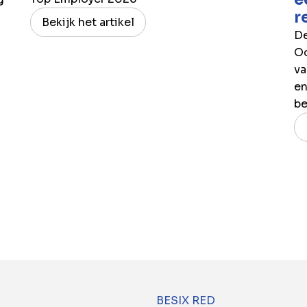
r
Bekijk het artikel
De
Oo
va
en
be
BESIX RED