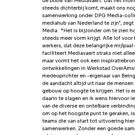
de bouw van Mediavaert. Dat het mome
steeds dichterbij komt, maakt ons nog
samenwerking onder DPG Media-colleg
mediahub van Nederland te zijn", zeg
Media.
“Het is bijzonder om te zien h
steeds meer vorm krijgt. Alle lof voo
werkers, dat deze belangrijke mijlpaal
faciliteert Mediavaert straks niet all
maar vormt het ook een inspiratiebr
ontwikkelingen in Werkstad OverAmste
medeoprichter en -eigenaar van Bein
de aandacht altijd uit naar de mense
gebouw op hoogte te krijgen. Het is en
daarin te slagen en ik wens hiervoor 
van de diverse en ontelbare verbindin
om op het hoogste punt te geraken, i
teams die van start tot uitvoering hi
samenwerken. Zonder een goede same