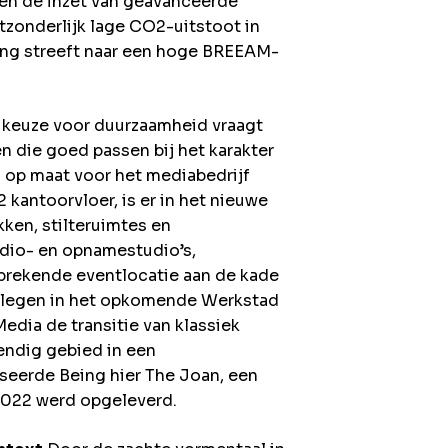
 en de inzet van geavanceerde
tzonderlijk lage CO2-uitstoot in
ling streeft naar een hoge BREEAM-
keuze voor duurzaamheid vraagt
n die goed passen bij het karakter
 op maat voor het mediabedrijf
kantoorvloer, is er in het nieuwe
kken, stilteruimtes en
adio- en opnamestudio’s,
sprekende eventlocatie aan de kade
gelegen in het opkomende Werkstad
dia de transitie van klassiek
vendig gebied in een
iseerde Being hier The Joan, een
2022 werd opgeleverd.