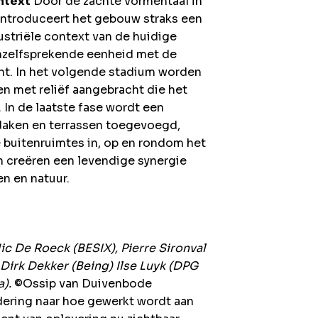
ntext
Door de zachte vormentaal in
introduceert het gebouw straks een
ustriële context van de huidige
anzelfsprekende eenheid met de
icht. In het volgende stadium worden
 met reliëf aangebracht die het
 In de laatste fase wordt een
daken en terrassen toegevoegd,
buitenruimtes in, op en rondom het
 creëren een levendige synergie
en en natuur.
Nic De Roeck (BESIX), Pierre Sironval
Dirk Dekker (Being) Ilse Luyk (DPG
).
©Ossip van Duivenbode
ering naar hoe gewerkt wordt aan