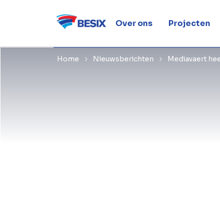
hoogste pu
Over ons
Projecten
Home
Nieuwsberichten
Mediavaert hee