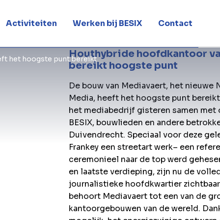
nt bereikt
Activiteiten
Werken bij BESIX
Contact
Houthybride hoofdkantoor v
ft het hoogste punt bereikt
bereikt hoogste punt
De bouw van Mediavaert, het nieuwe
Media, heeft het hoogste punt bereikt.
het mediabedrijf gisteren samen met 
BESIX, bouwlieden en andere betrokk
Duivendrecht. Speciaal voor deze ge
Frankey een streetart werk– een refer
ceremonieel naar de top werd gehesen
en laatste verdieping, zijn nu de vol
journalistieke hoofdkwartier zichtba
behoort Mediavaert tot een van de gr
kantoorgebouwen van de wereld. Dankz