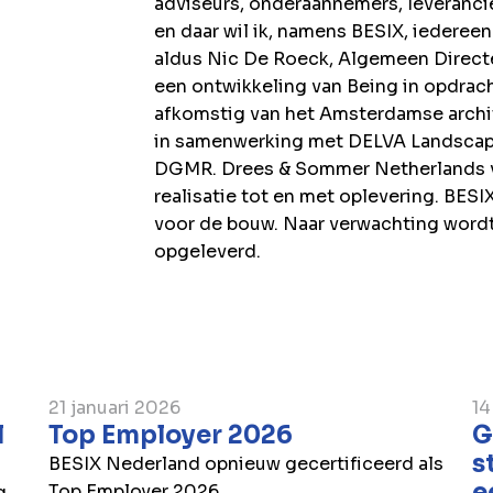
adviseurs, onderaannemers, leveranci
en daar wil ik, namens BESIX, iedereen
aldus Nic De Roeck, Algemeen Direct
een ontwikkeling van Being in opdrac
afkomstig van het Amsterdamse archi
in samenwerking met DELVA Landscape
DGMR. Drees & Sommer Netherlands ve
realisatie tot en met oplevering. BES
voor de bouw. Naar verwachting word
opgeleverd.
21 januari 2026
14
l
Top Employer 2026
G
s
BESIX Nederland opnieuw gecertificeerd als
e
Top Employer 2026
g