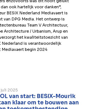
ers enzovoorts was dit nooit gelukt
 dan ook hartelijk voor danken”,
eur BESIX Nederland
Mediavaert is
ht van DPG Media. Het ontwerp is
tectenbureau Team V Architectuur,
 Architecture / Urbanism, Arup en
rzorgt het kwaliteitstoezicht van
IX Nederland is verantwoordelijk
t Mediavaert begin 2024
 juli 2025
OL van start: BESIX-Mourik
taan klaar om te bouwen aan
en toekomstbestendige