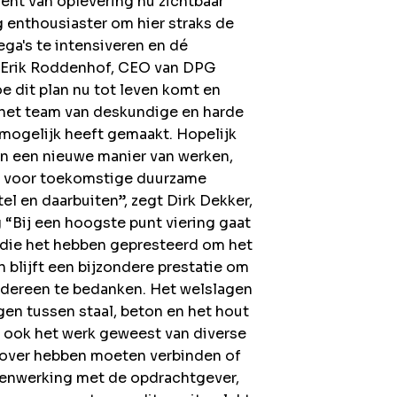
nt van oplevering nu zichtbaar
 enthousiaster om hier straks de
a's te intensiveren en dé
t Erik Roddenhof, CEO van DPG
oe dit plan nu tot leven komt en
r het team van deskundige en harde
 mogelijk heeft gemaakt. Hopelijk
een een nieuwe manier van werken,
on voor toekomstige duurzame
l en daarbuiten”, zegt Dirk Dekker,
g
“Bij een hoogste punt viering gaat
n die het hebben gepresteerd om het
 blijft een bijzondere prestatie om
iedereen te bedanken. Het welslagen
gen tussen staal, beton en het hout
s ook het werk geweest van diverse
erover hebben moeten verbinden of
nwerking met de opdrachtgever,