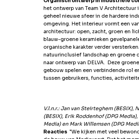
Organisch ontwerp in industriële co
het ontwerp van Team V Architectuur 
geheel nieuwe sfeer in de hardere ind
omgeving. Het interieur vormt een v
architectuur: open, zacht, groen en l
blauw-groene keramieken gevelpanelen
organische karakter verder versterken.
natuurinclusief landschap en groene 
naar ontwerp van DELVA. Deze groene 
gebouw spelen een verbindende rol en
tussen gebruikers, functies, activiteit
V.l.n.r.: Jan van Steirteghem (BESIX), 
(BESIX), Erik Roddenhof (DPG Media), 
Media) en Mark Willemsen (DPG Media
Reacties
"We kijken met veel bewond