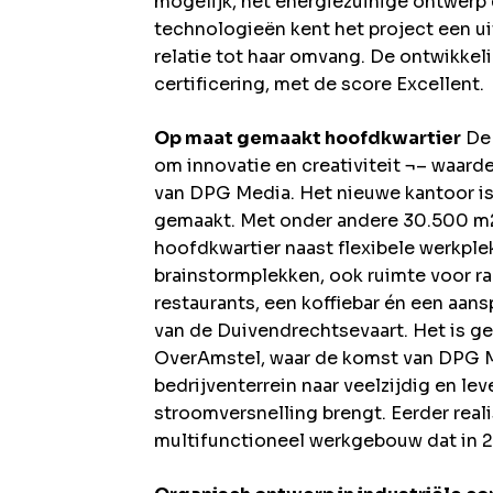
mogelijk, het energiezuinige ontwerp
technologieën kent het project een ui
relatie tot haar omvang. De ontwikke
certificering, met de score Excellent.
Op maat gemaakt hoofdkwartier
De 
om innovatie en creativiteit ¬– waarde
van DPG Media. Het nieuwe kantoor is
gemaakt. Met onder andere 30.500 m2 
hoofdkwartier naast flexibele werkple
brainstormplekken, ook ruimte voor r
restaurants, een koffiebar én een aan
van de Duivendrechtsevaart. Het is 
OverAmstel, waar de komst van DPG Me
bedrijventerrein naar veelzijdig en le
stroomversnelling brengt. Eerder real
multifunctioneel werkgebouw dat in 