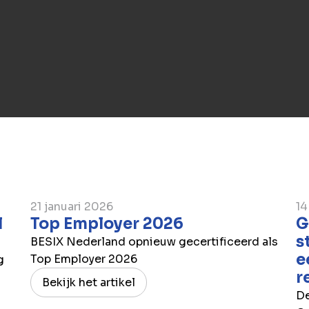
21 januari 2026
14
l
Top Employer 2026
G
s
BESIX Nederland opnieuw gecertificeerd als
e
Top Employer 2026
g
r
Bekijk het artikel
De