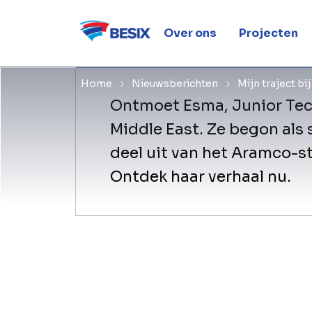
Saoëdi-Ar
Over ons
Projecten
Home
Nieuwsberichten
Mijn traject bi
Ontmoet Esma, Junior Tech
Middle East. Ze begon als 
deel uit van het Aramco-s
Ontdek haar verhaal nu.