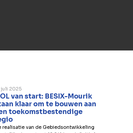
 juli 2025
OL van start: BESIX-Mourik
taan klaar om te bouwen aan
en toekomstbestendige
egio
 realisatie van de Gebiedsontwikkeling