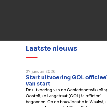
werken?
Solliciteer nu
Laatste nieuws
27 januari 2026
Start uitvoering GOL officiee
van start
De uitvoering van de Gebiedsontwikkelin
Oostelijke Langstraat (GOL) is officieel
begonnen. Op de bouwlocatie in Waalwijk