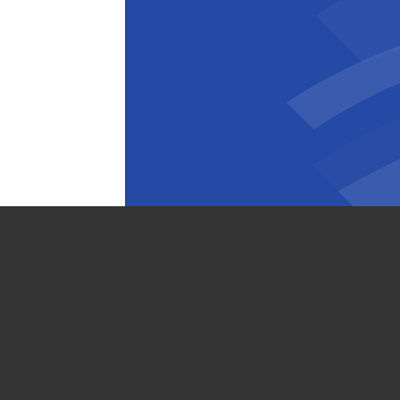
Esma Mumcu
Junior Technical Office Eng
j BESIX werken?
 nooit het laatste. Leren is
en door opleidingen, maar
e realiteit; over functies,
il je aan je eigen pad