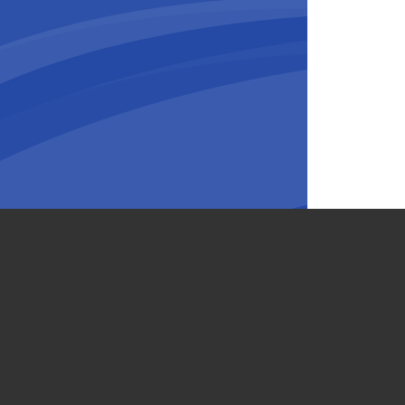
ineer
,
BESIX Middle East