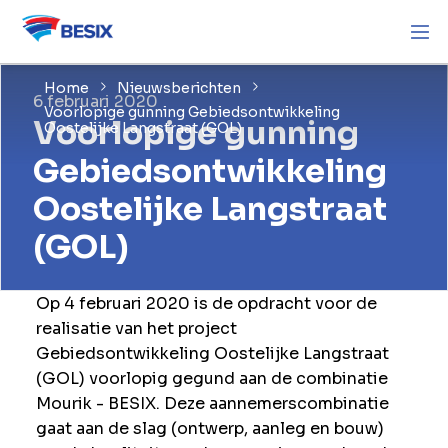
Home
Nieuwsberichten
6 februari 2020
Voorlopige gunning Gebiedsontwikkeling
Voorlopige gunning
Oostelijke Langstraat (GOL)
Gebiedsontwikkeling
Oostelijke Langstraat
(GOL)
Op 4 februari 2020 is de opdracht voor de
realisatie van het project
Gebiedsontwikkeling Oostelijke Langstraat
(GOL) voorlopig gegund aan de combinatie
Mourik - BESIX. Deze aannemerscombinatie
gaat aan de slag (ontwerp, aanleg en bouw)