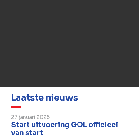
Are you looking for a job at BESIX
Nederland?
Take a look at our open vacancies.
Solliciteer nu
Laatste nieuws
27 januari 2026
Start uitvoering GOL officieel
van start