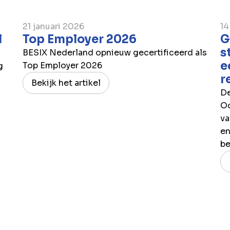
21 januari 2026
14
l
Top Employer 2026
G
s
BESIX Nederland opnieuw gecertificeerd als
e
Top Employer 2026
g
r
Bekijk het artikel
De
Oo
va
en
be