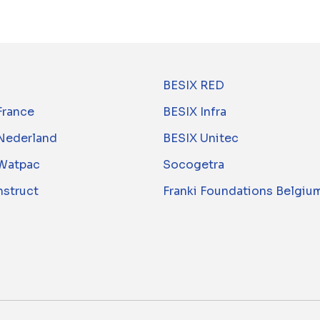
BESIX RED
France
BESIX Infra
Nederland
BESIX Unitec
Watpac
Socogetra
nstruct
Franki Foundations Belgiu