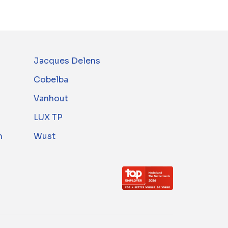
Jacques Delens
Cobelba
Vanhout
LUX TP
m
Wust