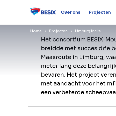
Toegang bieden aan grot
Over ons
Projecten
Home
Projecten
Limburg locks
Het consortium BESIX-Mou
breidde met succes drie be
Maasroute in Limburg, waa
meter lang deze belangri
bevaren. Het project vere
met aandacht voor het mil
een verbeterde scheepvaa