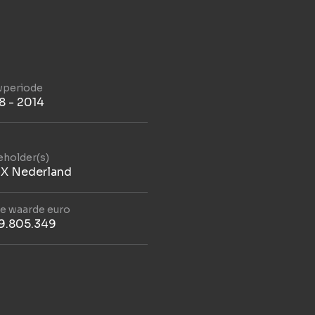
periode
8 - 2014
eholder(s)
IX Nederland
le waarde euro
9.805.349