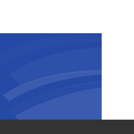
erde sluizen ondersteunen nu
en de rol van de Maasroute in de