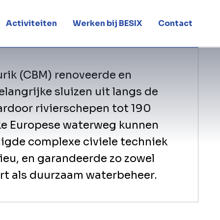
e schepen
Activiteiten
Werken bij BESIX
Contact
rik (CBM) renoveerde en
langrijke sluizen uit langs de
rdoor rivierschepen tot 190
jke Europese waterweg kunnen
nigde complexe civiele techniek
ieu, en garandeerde zo zowel
rt als duurzaam waterbeheer.
De sluizen van Born, Maasbracht en Hee