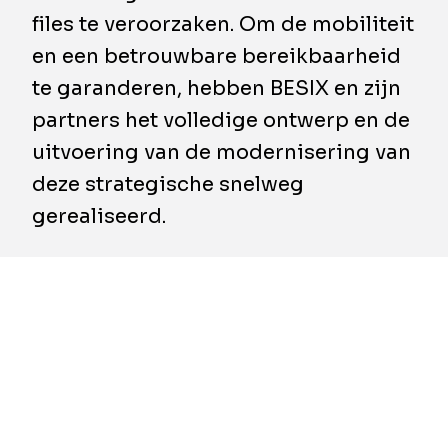
files te veroorzaken. Om de mobiliteit
en een betrouwbare bereikbaarheid
te garanderen, hebben BESIX en zijn
partners het volledige ontwerp en de
uitvoering van de modernisering van
deze strategische snelweg
gerealiseerd.
In opdracht van Rijkswaterstaat leidde BESIX
het ontwerp, de bouw, de financiering en het
onderhoud van de vernieuwde A6. De werken
omvatten de verbreding van de snelweg van
twee naar vier rijstroken, evenals de renovatie