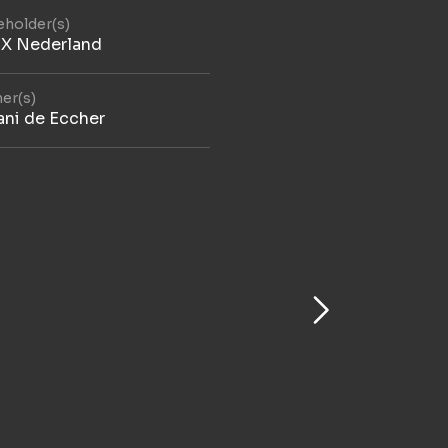
eholder(s)
IX Nederland
ner(s)
ani de Eccher