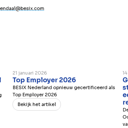
sendaal@besix.com
21 januari 2026
14
l
Top Employer 2026
G
s
BESIX Nederland opnieuw gecertificeerd als
e
Top Employer 2026
g
r
Bekijk het artikel
De
Oo
va