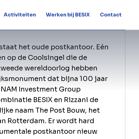
ling van voormalig postkantoor
omplex
Activiteiten
Werken bij BESIX
Contact
 staat het oude postkantoor. Eén
n op de Coolsingel die de
weede wereldoorlog hebben
ijksmonument dat bijna 100 jaar
OMNAM Investment Group
mbinatie BESIX en Rizzani de
ijke naam The Post Bouw, het
van Rotterdam. Er wordt hard
umentale postkantoor nieuw