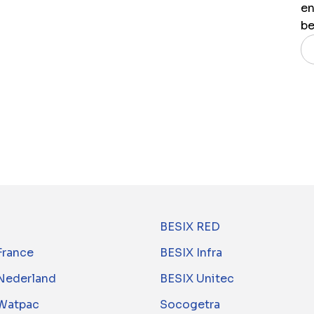
en
be
BESIX RED
France
BESIX Infra
Nederland
BESIX Unitec
Watpac
Socogetra