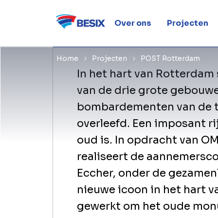
Renovatie en herontwikke
in een multifunctioneel c
Over ons
Projecten
Home
Projecten
POST Rotterdam
In het hart van Rotterdam
van de drie grote gebouwe
bombardementen van de t
overleefd. Een imposant r
oud is. In opdracht van 
realiseert de aannemersco
Eccher, onder de gezamenl
nieuwe icoon in het hart 
gewerkt om het oude mon